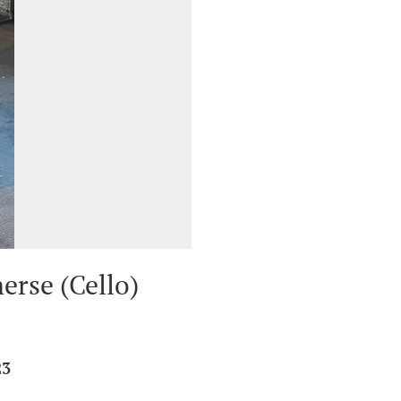
rse (Cello)
23